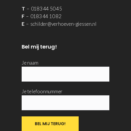
T
– 0183 44 50 45
F
– 0183 44 10 82
E
– schilder@verhoeven-giessen.nl
Bel mij terug!
Je naam
Je telefoonnummer